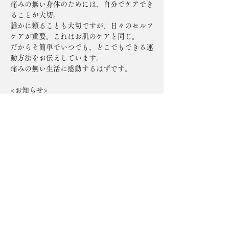
痛みの無い身体のためには、自分でケアでき
ることが大切。
誰かに頼ることも大切ですが、日々のセルフ
ケアが重要。これはお肌のケアと同じ。
だからそ簡単でいつでも、どこでもできる運
動方法をお伝えしています。
痛みの無い生活に感動するはずです。
<お知らせ>
コンディショニングサロンBlessでは、ご希
望に応じて特別講座の実施も承っておりま
す。ご興味のある方は、お気軽にお問い合わ
Previous
Next
せください。
Conditioning Salon Bless